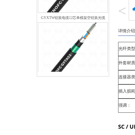
<
GYXTW铠装电缆12芯单模架空铠装光缆
详情介绍
光纤类
外套材
连接器
GYTA53地下光缆48芯双护套双铠装
插入损
强调：
SC /