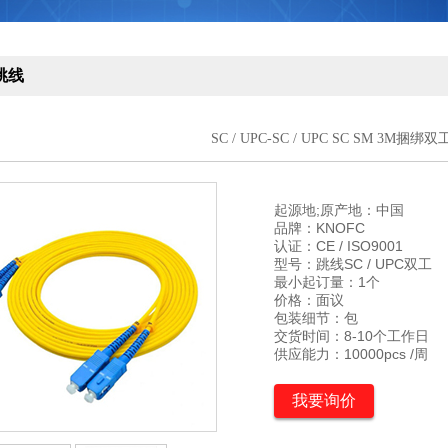
跳线
SC / UPC-SC / UPC SC SM 3M捆
起源地;原产地：中国

品牌：KNOFC

认证：CE / ISO9001

型号：跳线SC / UPC双工

最小起订量：1个

价格：面议

包装细节：包

交货时间：8-10个工作日

供应能力：10000pcs /周
我要询价