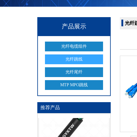
ADSS 非金属 电力 光缆 24 芯100 M 跨度 芳纶纱 双护套
光纤
产品展示
光纤电缆组件
光纤跳线
光纤尾纤
单模室外铠装光缆GYTS 24芯G652D
MTP MPO跳线
推荐产品