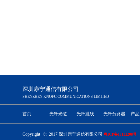
48芯G652D GYTC8S图8光纤电缆
深圳康宁通信有限公司
SHENZHEN KNOFC COMMUNICATIONS LIMITED
非金属导管架空GYFTY光纤光缆48芯G652D
首页
光纤光缆
光纤跳线
光纤分路器
产品
Copyright
©
; 2017 深圳康宁通信有限公司
粤ICP备17132208号