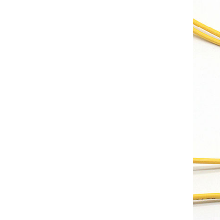
ADSS 非金属 电力 光缆 24 芯100 M 跨度 芳纶纱 双护套
单模室外铠装光缆GYTS 24芯G652D