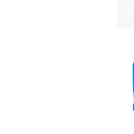
GYXTW铠装电缆12芯单模架空铠装光缆
GYTA53地下光缆48芯双护套双铠装