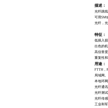
描述：
48芯G652D GYTC8S图8光纤电缆
光纤跳线
可用SM
光纤，光
特征：
低插入损
出色的机
高信誉度
重复性和
非金属导管架空GYFTY光纤光缆48芯G652D
用途：
FTTH，
局域网。
本地环网
光纤通讯
光纤测试
光纤传感
工业和军