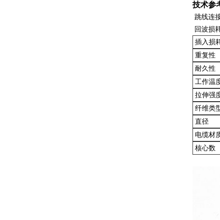
技术参
跳线连
回波损耗
室外引入电缆 1芯 G657A2 光纤 钢丝加强件 LSZH 护套
插入损耗
重复性（
耐久性（
工作温
拉伸强
纤维类
直径
电缆材
核心数
ASU80 光缆 Cabo 12芯 G652D 架空 非金属 光缆