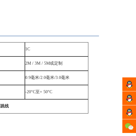
1C
2M / 3M / 5M或定制
0.9毫米/2.0毫米/3.0毫米
许经
-20°C至+ 50°C
理
方经
面跳线
理
周经
理