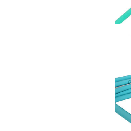
ADSS 非金属 电力 光缆 24 芯100 M 跨度 芳纶纱 双护套
单模室外铠装光缆GYTS 24芯G652D