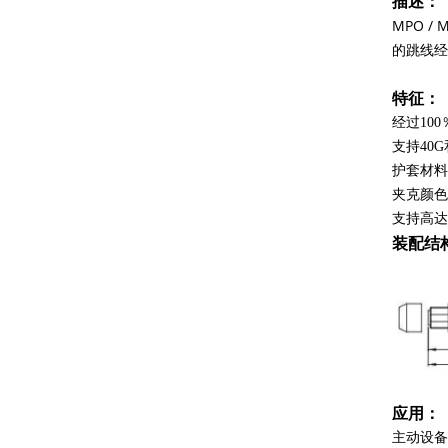
描述：
MPO 
GYXTW铠装电缆12芯单模架空铠装光缆
的跳线经过
特征：
经过10
支持40G
护套材料
夹克颜色
支持高达4
装配结
GYTA53地下光缆48芯双护套双铠装
应用：
主动设备