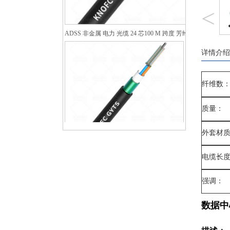
<
ADSS 非金属 电力 光缆 24 芯100 M 跨度 芳纶纱 双护套
详情介绍
纤维数
质量：
外套材
单模室外铠装光缆GYTS 24芯G652D
电缆长
强调：
数据中