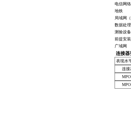
电信网络
48芯G652D GYTC8S图8光纤电缆
地铁
局域网（
数据处理
测验设备
前提安装
广域网
连接器
表现水
连接
非金属导管架空GYFTY光纤光缆48芯G652D
MPO /
MPO /