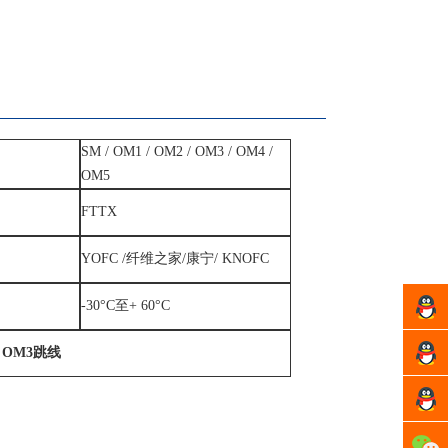
SM / OM1 / OM2 / OM3 / OM4 /
OM5
FTTX
YOFC /纤维之家/康宁/ KNOFC
-30°C至+ 60°C
许经
理
方经
 OM3跳线
理
周经
理