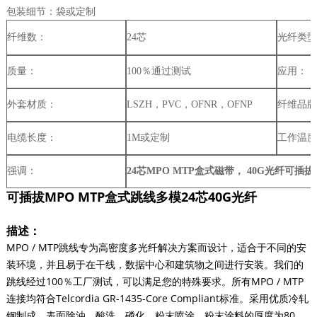
包装细节：袋或定制
纤维数：
24芯
光纤类型
质量：
100％通过测试
应用：
外套材质：
LSZH，PVC，OFNR，OFNP
纤维品牌
电缆长度：
1M或定制
工作温度
强调：
24芯MPO MTP盒式磁带， 40G光纤可插拔
可插拔MPO MTP盒式跳线多模24芯40G光纤
描述：
MPO / MTP跳线专为高密度多光纤解决方案而设计，适合于不同的安
装环境，并且易于在干线，数据中心和建筑物之间进行安装。我们的
跳线经过100％工厂测试，可以满足您的特殊要求。所有MPO / MTP
连接均符合Telcordia GR-1435-Core Compliant标准。采用优质冷轧
钢制成，表面除油，酸洗，磷化，粉末喷涂。粉末涂料的厚度为80