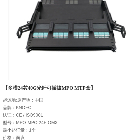
【多模24芯40G光纤可插拔MPO MTP盒】
起源地;原产地：中国

品牌：KNOFC

认证：CE / ISO9001

型号：MPO-MPO 24F OM3

最小起订量：1个

价格：面议
