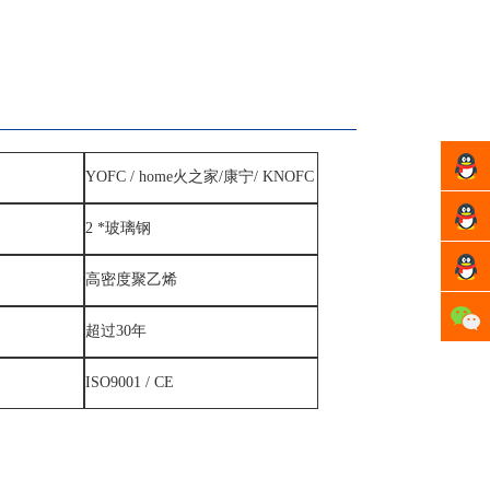
许经
YOFC / home火之家/康宁/ KNOFC
理
方经
2 *玻璃钢
理
周经
高密度聚乙烯
理
超过30年
ISO9001 / CE