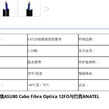
>
型：
G652D或根据您的要求
纤维品牌：
：
2-24核
实力会员：
：
阻水胶带
外护套材料：
空中/风管
预期寿命：
度：
-40°C至+ 70°C
认证：
ASU80 Cabo Fibra Optica 12FO与巴西ANATEL