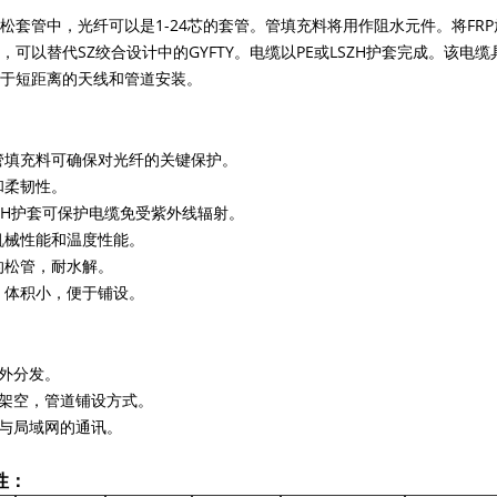
松套管中，光纤可以是1-24芯的套管。管填充料将用作阻水元件。将F
，可以替代SZ绞合设计中的GYFTY。电缆以PE或LSZH护套完成。该
于短距离的天线和管道安装。
管填充料可确保对光纤的关键保护。
和柔韧性。
 LSZH护套可保护电缆免受紫外线辐射。
机械性能和温度性能。
的松管，耐水解。
，体积小，便于铺设。
户外分发。
于架空，管道铺设方式。
离与局域网的通讯。
性：