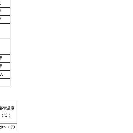
米
里
里
里
里
NA
储存温度
（
℃ ）
20〜+ 70