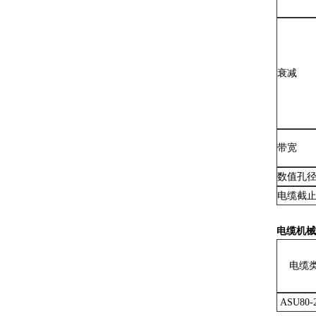
48芯G652D GYTC8S图8光纤电缆
衰减
带宽
非金属导管架空GYFTY光纤光缆48芯G652D
数值孔
电缆截止
电缆机械
电缆
ASU80-