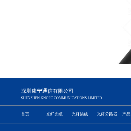
ADSS 非金属 电力 光缆 24 芯100 M 跨度 芳纶纱 双护套
深圳康宁通信有限公司
单模室外铠装光缆GYTS 24芯G652D
SHENZHEN KNOFC COMMUNICATIONS LIMITED
首页
光纤光缆
光纤跳线
光纤分路器
产品