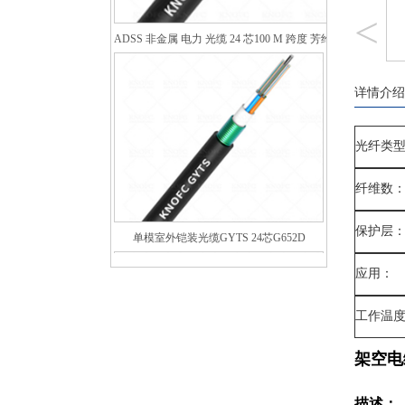
<
ADSS 非金属 电力 光缆 24 芯100 M 跨度 芳纶纱 双护套
详情介绍
光纤类
纤维数
单模室外铠装光缆GYTS 24芯G652D
保护层
应用：
工作温
架空电缆
描述：