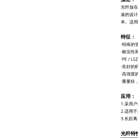
光纤放在
GYXTW铠装电缆12芯单模架空铠装光缆
凑的设计
本。适用
特征：
·特殊的
·耐压性
·PE /
·良好的
·高强度
GYTA53地下光缆48芯双护套双铠装
·重量轻
应用：
1.采用
2.适用
3.长距
光纤特