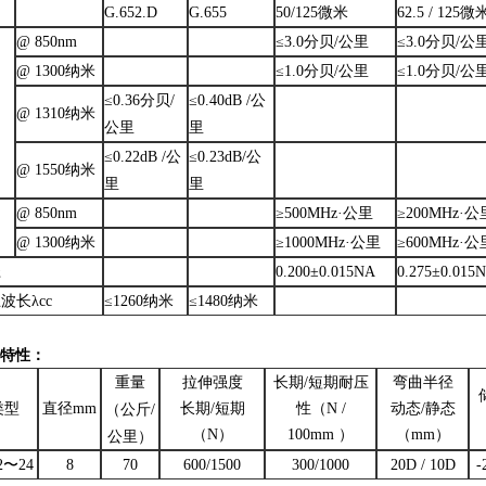
G.652.D
G.655
50/125微米
62.5 / 125微
@ 850nm
≤3.0分贝/公里
≤3.0分贝/公
@ 1300纳米
≤1.0分贝/公里
≤1.0分贝/公
≤0.36分贝/
≤0.40dB /公
@ 1310纳米
公里
里
≤0.22dB /公
≤0.23dB/公
@ 1550纳米
里
里
@ 850nm
≥500MHz·公里
≥200MHz·公
@ 1300纳米
≥1000MHz·公里
≥600MHz·公
径
0.200±0.015NA
0.275±0.015
波长λcc
≤1260纳米
≤1480纳米
特性：
重量
拉伸强度
长期/短期耐压
弯曲半径
类型
直径mm
长期/短期
性
（N /
动态/静态
（公斤/
（N）
100mm ）
（mm）
公里）
2〜24
8
70
600/1500
300/1000
20D / 10D
-