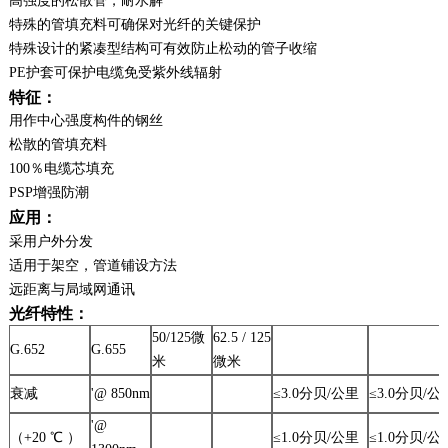
高强度的松散管，耐水解
特殊的管填充料可确保对光纤的关键保护
特殊设计的紧凑型结构可有效防止松动的管子收缩
PE护套可保护电缆免受紫外线辐射
特征：
用作中心强度构件的钢丝
松散的管填充料
100％电缆芯填充
PSP增强防潮
应用：
采用户外分发
适用于架空，管道铺设方法
远距离与局域网通讯
光纤特性：
50/125微
62.5 / 125
G.652
G.655
米
微米
衰减
'@ 850nm
≤3.0分贝/公里
≤3.0分贝/公
'@
（+20
℃ ）
≤1.0分贝/公里
≤1.0分贝/公