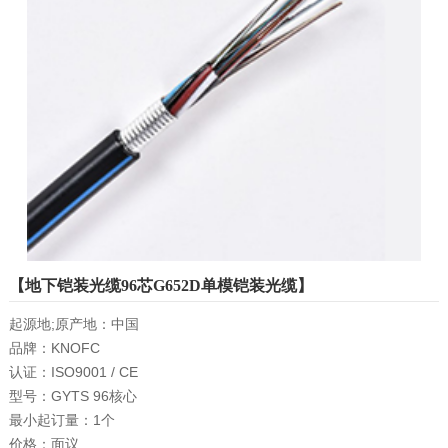
【地下铠装光缆96芯G652D单模铠装光缆】
起源地;原产地：中国

品牌：KNOFC

认证：ISO9001 / CE

型号：GYTS 96核心

最小起订量：1个

价格：面议
