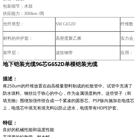
包装细节：木鼓

供应能力：300km /周
光纤类型：
SM G652D
纤维数
材料的外护套：
高密度聚乙烯
实力会
装甲层：
波纹钢带
应用：
地下铠装光缆96芯G652D单模铠装光缆
描述：
将250um的纤维放置在由高模量塑料制成的松散管中。试管中充满了
防水填料。钢丝位于铁心的中心，作为金属强度构件。这些管子（和
填充物）围绕加强件绞合成一个紧凑的圆形芯。PSP纵向施加在电缆芯
上，电缆芯中填充有填充料以防止进水，电缆带有HDPE护套。
特征：
良好的机械性能和温度性能