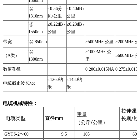
1300nm
'@
≤0.36分
≤0.40dB /
1310nm
贝/公里
公里
'@
≤0.22dB /
≤0.23dB /
1550nm
公里
公里
带宽
'@ 850nm
≥500MHz·公里
≥200MHz·
'@
≥1000MHz·公
（A类）
≥600MHz·
1300nm
里
数值孔径
0.200±0.015NA
0.275±0.015
≤1260纳
≤1480纳
电缆截止波长λcc
米
米
电缆机械特性：
拉伸强
重量
电缆类型
直径mm
长期/短
（公斤/公里）
（N
GYTS-2〜60
9.5
105
600/1