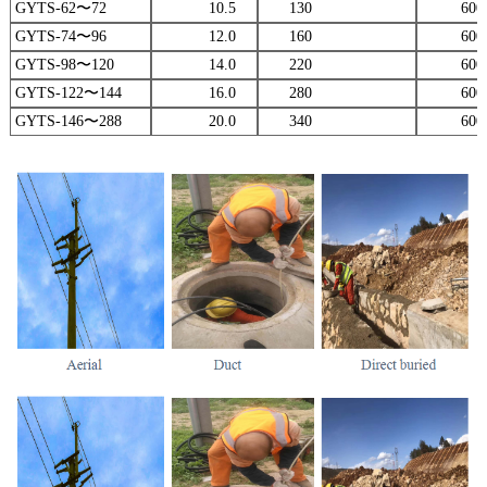
GYTS-62〜72
10.5
130
600/1
GYTS-74〜96
12.0
160
600/1
GYTS-98〜120
14.0
220
600/1
GYTS-122〜144
16.0
280
600/1
GYTS-146〜288
20.0
340
600/1